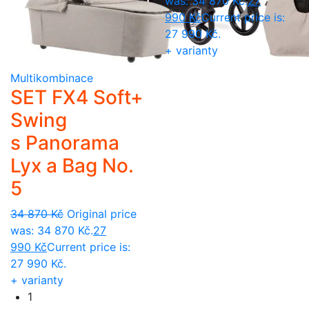
was: 34 870 Kč.
27
990
Kč
Current price is:
27 990 Kč.
+ varianty
Multikombinace
SET FX4 Soft+
Swing
s Panorama
Lyx a Bag No.
5
34 870
Kč
Original price
was: 34 870 Kč.
27
990
Kč
Current price is:
27 990 Kč.
+ varianty
1