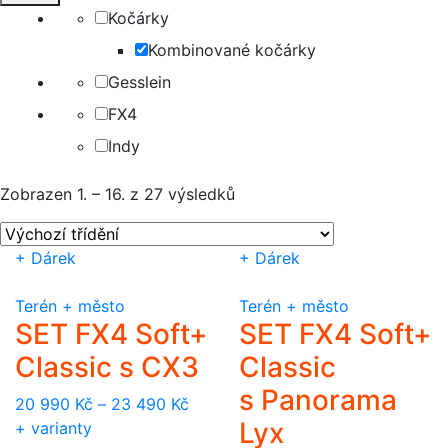
Kočárky
Kombinované kočárky
Gesslein
FX4
Indy
Zobrazen 1. – 16. z 27 výsledků
+ Dárek
+ Dárek
Terén + město
Terén + město
SET FX4 Soft+
SET FX4 Soft+
Classic s CX3
Classic
s Panorama
20 990
Kč
–
23 490
Kč
Lyx
+ varianty