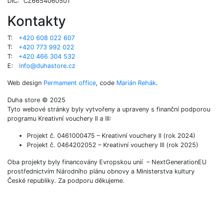
DIČ: CZ6654060501
Kontakty
T:
+420 608 022 607
T:
+420 773 992 022
T:
+420 466 304 532
E:
info@duhastore.cz
Web design
Permament office
, code
Marián Rehák
.
Duha store © 2025
Tyto webové stránky byly vytvořeny a upraveny s finanční podporou
programu Kreativní vouchery II a III:
Projekt č. 0461000475 – Kreativní vouchery II (rok 2024)
Projekt č. 0464202052 – Kreativní vouchery III (rok 2025)
Oba projekty byly financovány Evropskou unií – NextGenerationEU
prostřednictvím Národního plánu obnovy a Ministerstva kultury
České republiky. Za podporu děkujeme.