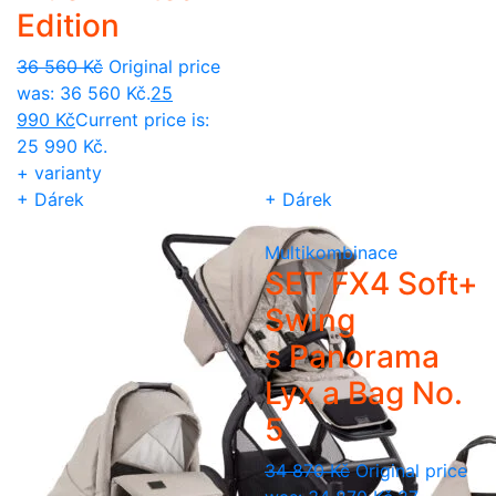
Edition
36 560
Kč
Original price
was: 36 560 Kč.
25
990
Kč
Current price is:
25 990 Kč.
+ varianty
+ Dárek
+ Dárek
Multikombinace
SET FX4 Soft+
Swing
s Panorama
Lyx a Bag No.
5
34 870
Kč
Original price