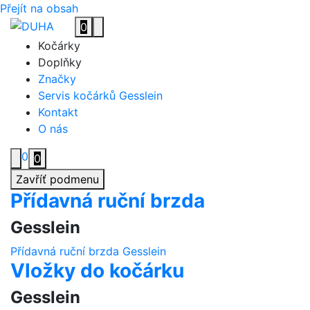
Přejít na obsah
0
Toggle navigation
Kočárky
Doplňky
Značky
Servis kočárků Gesslein
Kontakt
O nás
0
0
Zavříť podmenu
Přídavná ruční brzda
Gesslein
Přídavná ruční brzda Gesslein
Vložky do kočárku
Gesslein