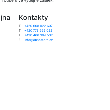
 odběru ve výdejně zásilek;
jna
Kontakty
T:
+420 608 022 607
T:
+420 773 992 022
T:
+420 466 304 532
E:
info@duhastore.cz