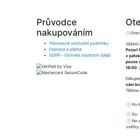
Průvodce
Ote
nakupováním
🕒
Otev
Všeobecné obchodní podmínky
Vážení 
Doprava a platba
Pozor!
GDPR – Ochrana osobních údajů
v pátek
pouze 
18:00

Děkuje
vám krá
Těšíme 
🕒
Po–
🕒
So:
🕒
Ne a
svátky: