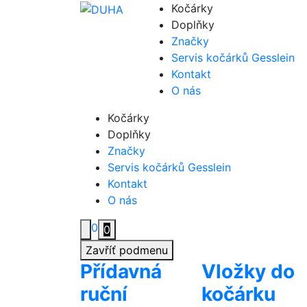
Přejít
Kočárky
na
Doplňky
obsah
Značky
Servis kočárků Gesslein
Kontakt
O nás
Kočárky
Doplňky
Značky
Servis kočárků Gesslein
Kontakt
O nás
0
0
Zavříť podmenu
Přídavná
Vložky do
ruční
kočárku