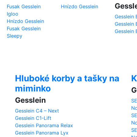
Gessl
Fusak Gesslein
Hnízdo Gesslein
Igloo
Gesslein 
Hnízdo Gesslein
Gesslein 
Fusak Gesslein
Gesslein 
Sleepy
Hluboké korby a tašky na
K
miminko
G
Gesslein
SE
No
Gesslein C4 – Next
SE
Gesslein C1-Lift
No
Gesslein Panorama Relax
SE
Gesslein Panorama Lyx