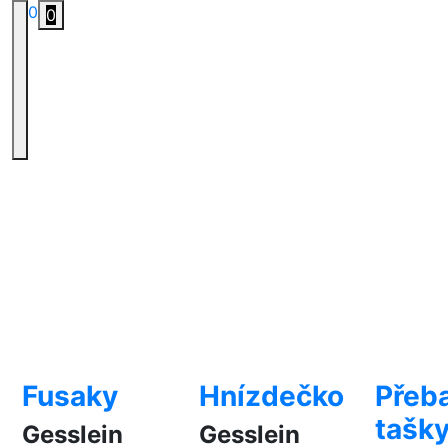
0
0
Fusaky
Hnízdečko
Přeba
tašk
Gesslein
Gesslein