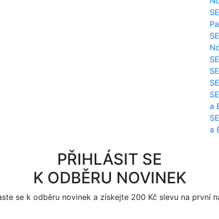
No
SE
Pa
SE
No
SE
SE
SE
SE
a 
SE
a 
PŘIHLÁSIT SE
K ODBĚRU NOVINEK
aste se k odběru novinek a získejte 200 Kč slevu na první 