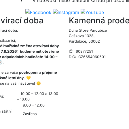
v hotovosti nebo platební kartou při osobním
vírací doba
Kamenná prode
írací doba:
Duha Store Pardubice
Češkova 1328,
zákazníci,
Pardubice, 53002
 Mimořádná změna otevírací doby
 7.8.2026:
budeme mít otevřeno
IČ: 60877251
v odpoledních hodinách: 14:00 –
DIČ: CZ6654060501

.
me za vaše
pochopení a přejeme
sné letní dny
. 💛
se na vaši návštěvu! 😊
10.00 – 12.00 a 13.00
Pá:
– 18.00
9.00 – 12.00
 státní
Zavřeno