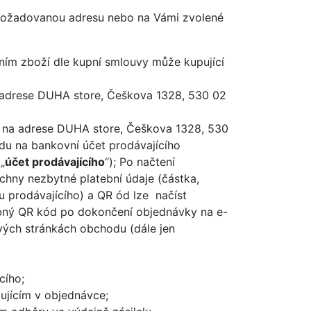
 požadovanou adresu nebo na Vámi zvolené
ním zboží dle kupní smlouvy může kupující
adrese DUHA store, Češkova 1328, 530 02
na adrese DUHA store, Češkova 1328, 530
u na bankovní účet prodávajícího
„
účet prodávajícího
“); Po načtení
hny nezbytné platební údaje (částka,
tu prodávajícího) a QR ód lze načíst
řebný QR kód po dokončení objednávky na e-
vých stránkách obchodu (dále jen
ího;
jícím v objednávce;