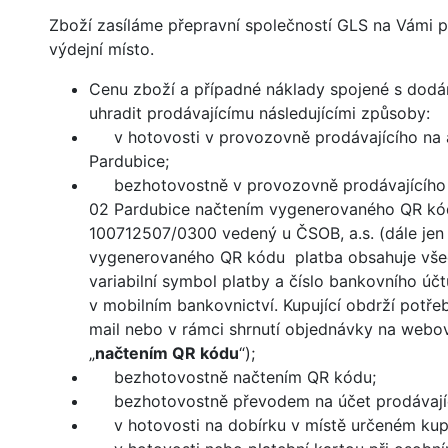
Zboží zasíláme přepravní společností GLS na Vámi
výdejní místo.
Cenu zboží a případné náklady spojené s dodá
uhradit prodávajícímu následujícími způsoby:
v hotovosti v provozovně prodávajícího na 
Pardubice;
bezhotovostně v provozovně prodávajícího 
02 Pardubice načtením vygenerovaného QR kód
100712507/0300 vedený u ČSOB, a.s. (dále jen 
vygenerovaného QR kódu platba obsahuje všec
variabilní symbol platby a číslo bankovního úč
v mobilním bankovnictví. Kupující obdrží pot
mail nebo v rámci shrnutí objednávky na webo
„
načtením QR kódu
“);
bezhotovostně načtením QR kódu;
bezhotovostně převodem na účet prodávajíc
v hotovosti na dobírku v místě určeném kupu