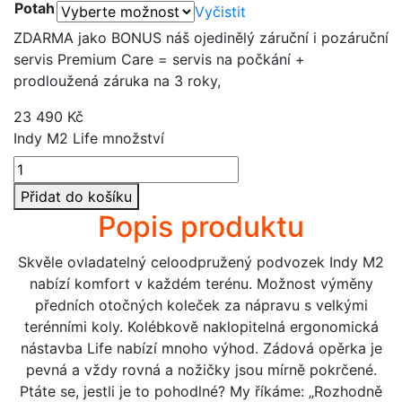
Potah
Vyčistit
ZDARMA jako BONUS náš ojedinělý záruční i pozáruční
servis Premium Care = servis na počkání +
prodloužená záruka na 3 roky,
23 490
Kč
Indy M2 Life množství
Přidat do košíku
Popis produktu
Skvěle ovladatelný celoodpružený podvozek Indy M2
nabízí komfort v každém terénu. Možnost výměny
předních otočných koleček za nápravu s velkými
terénními koly. Kolébkově naklopitelná ergonomická
nástavba Life nabízí mnoho výhod. Zádová opěrka je
pevná a vždy rovná a nožičky jsou mírně pokrčené.
Ptáte se, jestli je to pohodlné? My říkáme: „Rozhodně