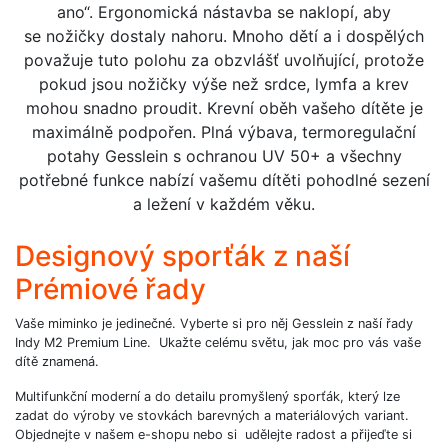
ano“. Ergonomická nástavba se naklopí, aby
se nožičky dostaly nahoru. Mnoho dětí a i dospělých
považuje tuto polohu za obzvlášť uvolňující, protože
pokud jsou nožičky výše než srdce, lymfa a krev
mohou snadno proudit. Krevní oběh vašeho dítěte je
maximálně podpořen. Plná výbava, termoregulační
potahy Gesslein s ochranou UV 50+ a všechny
potřebné funkce nabízí vašemu dítěti pohodlné sezení
a ležení v každém věku.
Designový sporťák z naší
Prémiové řady
Vaše miminko je jedinečné. Vyberte si pro něj Gesslein z naší řady
Indy M2 Premium Line. Ukažte celému světu, jak moc pro vás vaše
dítě znamená.
Multifunkční moderní a do detailu promyšlený sporťák, který lze
zadat do výroby ve stovkách barevných a materiálových variant.
Objednejte v našem e-shopu nebo si udělejte radost a přijeďte si