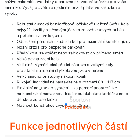
naživo nakombinovat látky a barevné provedení kočárku pro vaše
miminko. Využijte světově ojedinělé bezpříplatkové zakázkové
výroby.
Robustní gumová bezúdržbová ložiskově uložená Soft+ kola
nejvyšší kvality s pěnovým jádrem ze vzduchových bublin
a potahem z tvrdé gumy
Odpružení předních i zadních kol pro maximální komfort jízdy
Nožní brzda pro bezpečné parkování
Přední kola lze otáčet nebo zablokovat do přímého směru
Velká pevná zadní kola
Volitelně: Vyměnitelná přední náprava s velkými koly
pro stabilní a ideální čtyřkolovou jízdu v terénu
Velký snadno přístupný nákupní košík
Rukojeť: individuálně nastavitelná v rozmezí 80 – 117 cm
Flexibilní na „the go systém“ – za pomocí adaptérů lze
na konstrukci nacvaknout klasickou hlubokou korbičku nebo
Sportovní
dětskou autosedačku
Nosnost konstrukce zvýšena na 25 kg
Podvozek
nástavba
Funkce jednotlivých částí