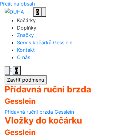
Přejít na obsah
0
Toggle navigation
Kočárky
Doplňky
Značky
Servis kočárků Gesslein
Kontakt
O nás
0
0
Zavříť podmenu
Přídavná ruční brzda
Gesslein
Přídavná ruční brzda Gesslein
Vložky do kočárku
Gesslein