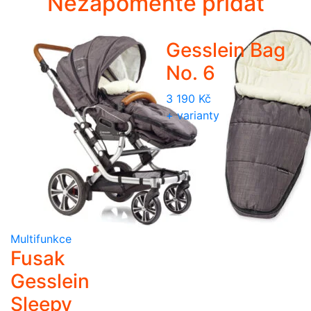
Nezapomeňte přidat
Gesslein Bag
No. 6
3 190
Kč
+ varianty
Multifunkce
Fusak
Gesslein
Sleepy