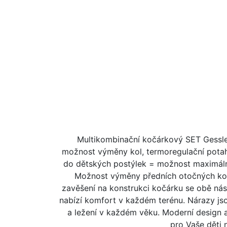
Multikombinační kočárkový SET Gesslei
možnost výměny kol, termoregulační potah
do dětských postýlek = možnost maximální
Možnost výměny předních otočných kol za
zavěšení na konstrukci kočárku se obě ná
nabízí komfort v každém terénu. Nárazy jso
a ležení v každém věku. Moderní design 
pro Vaše děti 