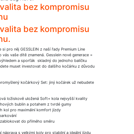
kvalita bez kompromisu
enu
kvalita bez kompromisu
nu.
e si pro něj GESSLEIN z naší řady Premium Line
o vás vaše dítě znamená. Gesslein nové generace =
výhledem a sporťák skladný do jednoho balíčku
ete muset investovat do dalšího kočárku z důvodu
 promyšlený kočárkový Set: jiný kočárek už nebudete
á ložiskově uložená Soft+ kola nejvyšší kvality
hových bublin a potahem z tvrdé gumy
h kol pro maximální komfort jízdy
parkování
o zablokovat do přímého směru
 náprava s velkými koly pro stabilní a ideální jízdu