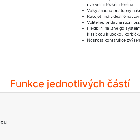
i ve velmi těžkém terénu
Velký snadno přístupný nák
Rukojeť: individuálně nastav
Volitelně: přídavná ruční br
Flexibilní na „the go systé
klasickou hlubokou korbič
Nosnost konstrukce zvýšen
Funkce jednotlivých částí
bou