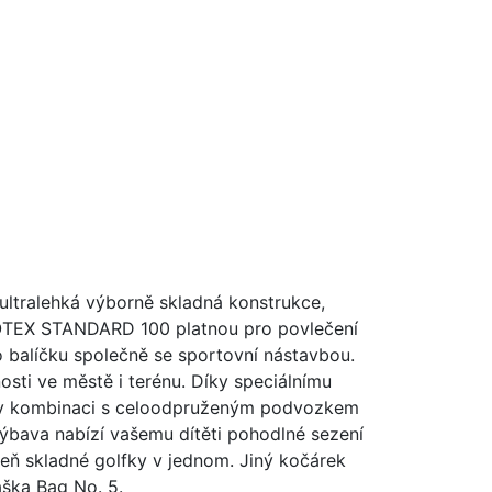
ultralehká výborně skladná konstrukce,
ÖKOTEX STANDARD 100 platnou pro povlečení
 balíčku společně se sportovní nástavbou.
osti ve městě i terénu. Díky speciálnímu
ož v kombinaci s celoodpruženým podvozkem
výbava nabízí vašemu dítěti pohodlné sezení
eň skladné golfky v jednom. Jiný kočárek
aška Bag No. 5.