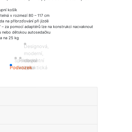
upní košík
itelná v rozmezí 80 – 117 cm
zda na přibrzďování při jízdě
m“ – za pomocí adaptérů lze na konstrukci nacvaknout
ku nebo dětskou autosedačku
a na 25 kg
Designová,
moderní,
Sportovní
Hluboká
elegantní
Podvozek
nástavba
korba
i praktická