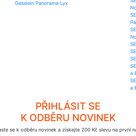
SE
Gesslein Panorama Lyx
No
SE
Pa
SE
No
SE
SE
SE
SE
a 
SE
a 
PŘIHLÁSIT SE
K ODBĚRU NOVINEK
aste se k odběru novinek a získejte 200 Kč slevu na první 