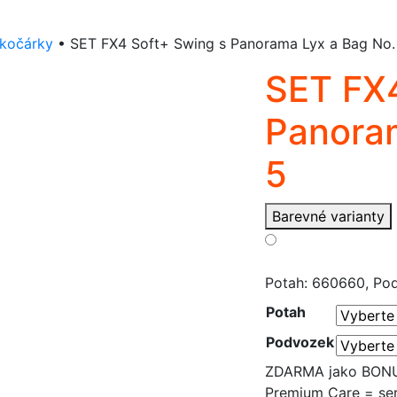
kočárky
•
SET FX4 Soft+ Swing s Panorama Lyx a Bag No.
SET FX4
Panoram
5
Barevné varianty
Potah: 660660, Po
Potah
Podvozek
ZDARMA jako BONUS 
Premium Care = ser