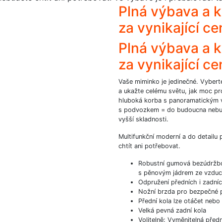
Plná výbava a 
za vynikající c
Plná výbava a 
za vynikající ce
Vaše miminko je jedinečné. Vybert
a ukažte celému světu, jak moc pr
hluboká korba s panoramatickým 
s podvozkem = do budoucna nebud
vyšší skladnosti.
Multifunkční moderní a do detailu
chtít ani potřebovat.
Robustní gumová bezúdržbov
s pěnovým jádrem ze vzduc
Odpružení předních i zadníc
Nožní brzda pro bezpečné 
Přední kola lze otáčet neb
Velká pevná zadní kola
Volitelně: Vyměnitelná přední