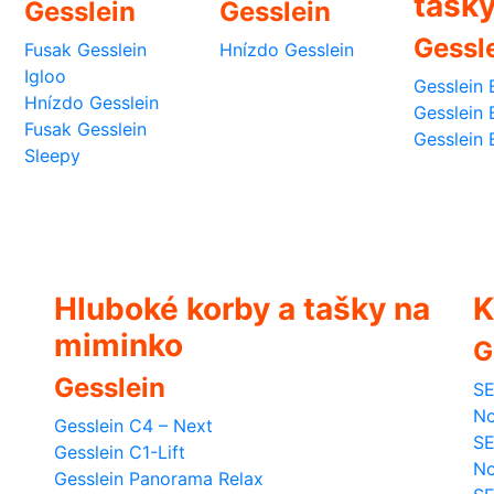
tašk
Gesslein
Gesslein
Gessl
Fusak Gesslein
Hnízdo Gesslein
Igloo
Gesslein 
Hnízdo Gesslein
Gesslein 
Fusak Gesslein
Gesslein 
Sleepy
Hluboké korby a tašky na
K
miminko
G
Gesslein
SE
No
Gesslein C4 – Next
SE
Gesslein C1-Lift
No
Gesslein Panorama Relax