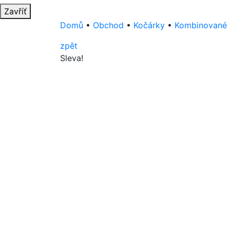
Zavříť
Domů
•
Obchod
•
Kočárky
•
Kombinované 
zpět
Sleva!