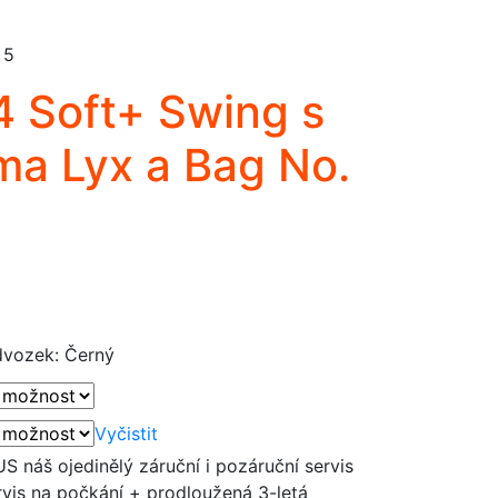
 5
 Soft+ Swing s
a Lyx a Bag No.
dvozek: Černý
Vyčistit
náš ojedinělý záruční i pozáruční servis
vis na počkání + prodloužená 3-letá