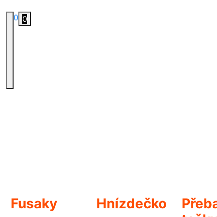
0
0
Fusaky
Hnízdečko
Přeba