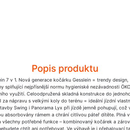
Popis produktu
n 7 v 1. Nová generace kočárku Gesslein = trendy design, 
y splňující nejpřísnější normu hygieniské nezávadnosti 
ho využití. Celoodpružená skladná konstrukce do jednoho
 nápravu s velkými koly do terénu = ideální jízdní vlastn
stavby Swing i Panorama Lyx při jízdě jemně pohupují, c
u absorbovány rámem a chrání citlivou páteř dítěte. Plná 
a všechny potřebné funkce – kombinovaný kočárek a zárov
nebudete chtít ani potřebovat. Ve výbavě je i přebalovací t