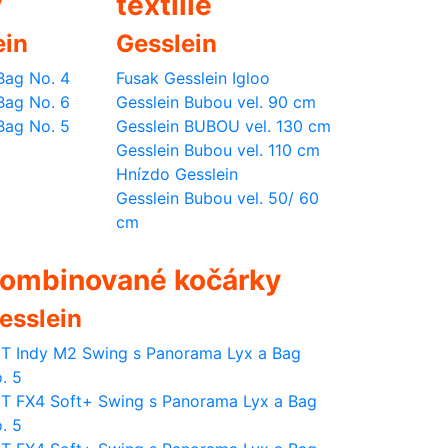
y
textilie
ein
Gesslein
Bag No. 4
Fusak Gesslein Igloo
Bag No. 6
Gesslein Bubou vel. 90 cm
Bag No. 5
Gesslein BUBOU vel. 130 cm
Gesslein Bubou vel. 110 cm
Hnízdo Gesslein
Gesslein Bubou vel. 50/ 60
cm
ombinované kočárky
esslein
T Indy M2 Swing s Panorama Lyx a Bag
. 5
T FX4 Soft+ Swing s Panorama Lyx a Bag
. 5