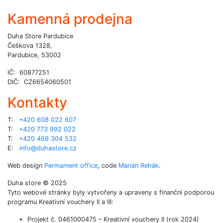
Kamenná prodejna
Duha Store Pardubice
Češkova 1328,
Pardubice, 53002
IČ: 60877251
DIČ: CZ6654060501
Kontakty
T:
+420 608 022 607
T:
+420 773 992 022
T:
+420 466 304 532
E:
info@duhastore.cz
Web design
Permament office
, code
Marián Rehák
.
Duha store © 2025
Tyto webové stránky byly vytvořeny a upraveny s finanční podporou
programu Kreativní vouchery II a III:
Projekt č. 0461000475 – Kreativní vouchery II (rok 2024)