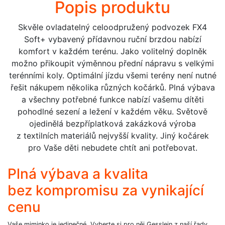
Popis produktu
HB
Classic
Skvěle ovladatelný celoodpružený podvozek FX4
s
Soft+ vybavený přídavnou ruční brzdou nabízí
CX3
komfort v každém terénu. Jako volitelný doplněk
množství
možno přikoupit výměnnou přední nápravu s velkými
terénními koly. Optimální jízdu všemi terény není nutné
řešit nákupem několika různých kočárků. Plná výbava
a všechny potřebné funkce nabízí vašemu dítěti
pohodlné sezení a ležení v každém věku. Světově
ojedinělá bezpříplatková zakázková výroba
z textilních materiálů nejvyšší kvality. Jiný kočárek
pro Vaše děti nebudete chtít ani potřebovat.
Plná výbava a kvalita
bez kompromisu za vynikající
cenu
Vaše miminko je jedinečné. Vyberte si pro něj Gesslein z naší řady