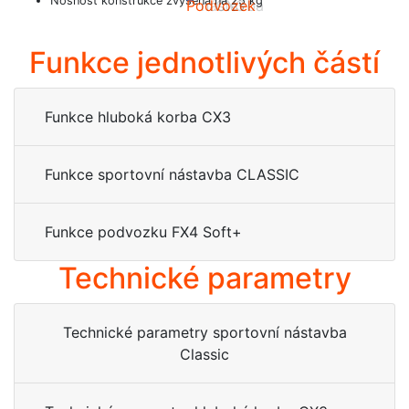
Nosnost konstrukce zvýšena na 25 kg
Podvozek
nástavba
CX3
Funkce jednotlivých částí
Funkce hluboká korba CX3
Funkce sportovní nástavba CLASSIC
Funkce podvozku FX4 Soft+
Technické parametry
Technické parametry sportovní nástavba
Classic