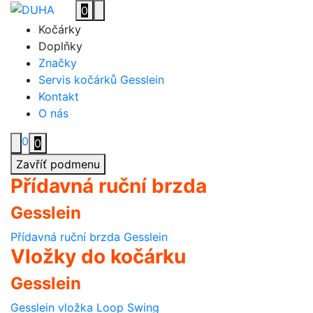
Přejít
0
Toggle navigation
na
Kočárky
obsah
Doplňky
Značky
Servis kočárků Gesslein
Kontakt
O nás
0
0
Zavříť podmenu
Přídavná ruční brzda
Gesslein
Přídavná ruční brzda Gesslein
Vložky do kočárku
Gesslein
Gesslein vložka Loop Swing