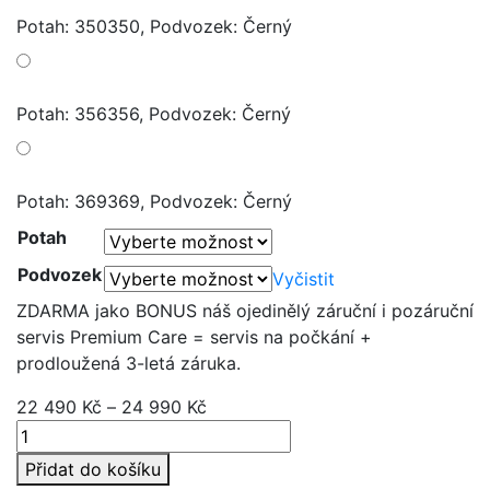
Potah: 350350, Podvozek: Černý
Potah: 356356, Podvozek: Černý
Potah: 369369, Podvozek: Černý
Potah
Podvozek
Vyčistit
ZDARMA jako BONUS náš ojedinělý záruční i pozáruční
servis Premium Care = servis na počkání +
prodloužená 3-letá záruka.
22 490
Kč
–
24 990
Kč
SET
FX4
Přidat do košíku
Soft+