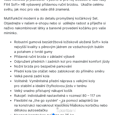
FX4 Soft+ HB vybavený přídavnou ruční brzdou. Ukažte celému
světu, jak moc pro vás vaše dítě znamená.
Multifunkční moderní a do detailu promyšlený kočárkový Set.
Objednejte v našem e-shopu nebo si udělejte radost a přijeďte si
naživo nakombinovat látky a barevné provedení kočárku pro vaše
miminko.
Robustní gumová bezúdržbová ložiskově uložená Soft+ kola
nejvyšší kvality s pěnovým jádrem ze vzduchových bublin
a potahem z tvrdé gumy
Přídavná ruční brzda v základní výbavě
Odpružení předních i zadních kol pro maximální komfort jízdy
Nožní brzda pro bezpečné parkování
Přední kola lze otáčet nebo zablokovat do přímého směru
Velká pevná zadní kola
Volitelně: Vyměnitelná přední náprava s velkými koly
pro stabilní a ideální čtyřkolovou jízdu v terénu
Velký snadno přístupný nákupní košík
Rukojeť: individuálně nastavitelná v rozmezí 80 – 117 cm
Flexibilní na „the go systém“ – za pomocí adaptérů lze
Hluboká
na konstrukci nacvaknout klasickou hlubokou korbičku nebo
Sportovní
korba
dětskou autosedačku