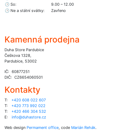
🕒
So:
9.00 – 12.00
🕒
Ne a státní svátky:
Zavřeno
Kamenná prodejna
Duha Store Pardubice
Češkova 1328,
Pardubice, 53002
IČ: 60877251
DIČ: CZ6654060501
Kontakty
T:
+420 608 022 607
T:
+420 773 992 022
T:
+420 466 304 532
E:
info@duhastore.cz
Web design
Permament office
, code
Marián Rehák
.