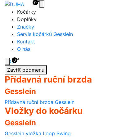
0
Přejít
Toggle navigation
na
Kočárky
obsah
Doplňky
Značky
Servis kočárků Gesslein
Kontakt
O nás
0
0
Zavříť podmenu
Přídavná ruční brzda
Gesslein
Přídavná ruční brzda Gesslein
Vložky do kočárku
Gesslein
Gesslein vložka Loop Swing