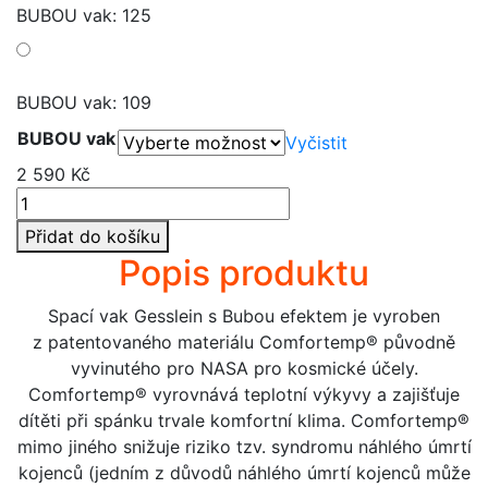
BUBOU vak: 125
BUBOU vak: 109
BUBOU vak
Vyčistit
2 590
Kč
Gesslein
Bubou
Přidat do košíku
vel.
Popis produktu
90
cm
Spací vak Gesslein s Bubou efektem je vyroben
množství
z patentovaného materiálu Comfortemp® původně
vyvinutého pro NASA pro kosmické účely.
Comfortemp® vyrovnává teplotní výkyvy a zajišťuje
dítěti při spánku trvale komfortní klima. Comfortemp®
mimo jiného snižuje riziko tzv. syndromu náhlého úmrtí
kojenců (jedním z důvodů náhlého úmrtí kojenců může