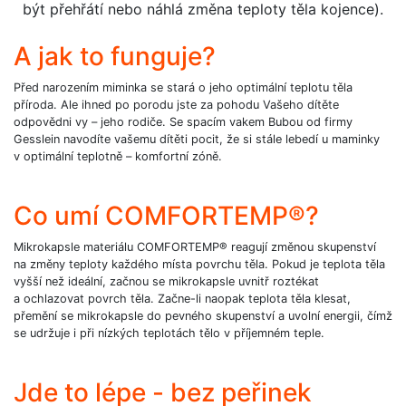
být přehřátí nebo náhlá změna teploty těla kojence).
A jak to funguje?
Před narozením miminka se stará o jeho optimální teplotu těla
příroda. Ale ihned po porodu jste za pohodu Vašeho dítěte
odpovědni vy – jeho rodiče. Se spacím vakem Bubou od firmy
Gesslein navodíte vašemu dítěti pocit, že si stále lebedí u maminky
v optimální teplotně – komfortní zóně.
Co umí COMFORTEMP®?
Mikrokapsle materiálu COMFORTEMP® reagují změnou skupenství
na změny teploty každého místa povrchu těla. Pokud je teplota těla
vyšší než ideální, začnou se mikrokapsle uvnitř roztékat
a ochlazovat povrch těla. Začne-li naopak teplota těla klesat,
přemění se mikrokapsle do pevného skupenství a uvolní energii, čímž
se udržuje i při nízkých teplotách tělo v příjemném teple.
Jde to lépe - bez peřinek