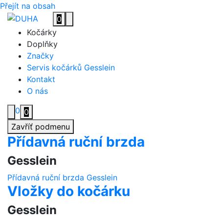
Přejít na obsah
0
Toggle navigation
Kočárky
Doplňky
Značky
Servis kočárků Gesslein
Kontakt
O nás
0
0
Zavříť podmenu
Přídavná ruční brzda
Gesslein
Přídavná ruční brzda Gesslein
Vložky do kočárku
Gesslein