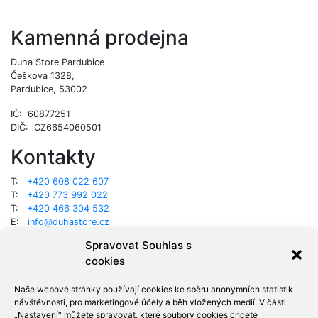
Kamenná prodejna
Duha Store Pardubice
Češkova 1328,
Pardubice, 53002
IČ: 60877251
DIČ: CZ6654060501
Kontakty
T:
+420 608 022 607
T:
+420 773 992 022
T:
+420 466 304 532
E:
info@duhastore.cz
Spravovat Souhlas s
Web design
Permament office
, code
Marián Rehák
.
cookies
Duha store © 2025
Tyto webové stránky byly vytvořeny a upraveny s finanční podporou
Naše webové stránky používají cookies ke sběru anonymních statistik
programu Kreativní vouchery II a III:
návštěvnosti, pro marketingové účely a běh vložených medií. V části
„Nastavení“ můžete spravovat, které soubory cookies chcete