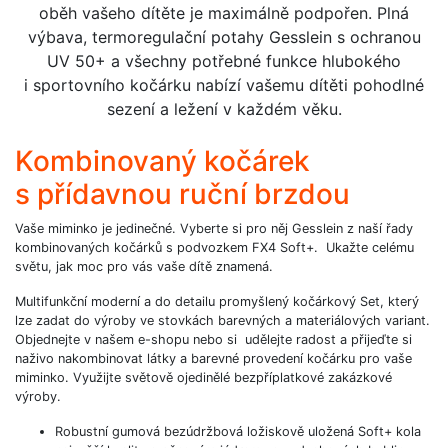
oběh vašeho dítěte je maximálně podpořen. Plná
výbava, termoregulační potahy Gesslein s ochranou
UV 50+ a všechny potřebné funkce hlubokého
i sportovního kočárku nabízí vašemu dítěti pohodlné
sezení a ležení v každém věku.
Kombinovaný kočárek
s přídavnou ruční brzdou
Vaše miminko je jedinečné. Vyberte si pro něj Gesslein z naší řady
kombinovaných kočárků s podvozkem FX4 Soft+. Ukažte celému
světu, jak moc pro vás vaše dítě znamená.
Multifunkční moderní a do detailu promyšlený kočárkový Set, který
lze zadat do výroby ve stovkách barevných a materiálových variant.
Objednejte v našem e-shopu nebo si udělejte radost a přijeďte si
naživo nakombinovat látky a barevné provedení kočárku pro vaše
miminko. Využijte světově ojedinělé bezpříplatkové zakázkové
výroby.
Robustní gumová bezúdržbová ložiskově uložená Soft+ kola