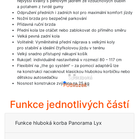
nejvyšší kvality s pěnovým jádrem ze vzduchových bublin
a potahem z tvrdé gumy
Odpružení předních i zadních kol pro maximální komfort jízdy
Nožní brzda pro bezpečné parkování
Přídavná ruční brzda
Přední kola lze otáčet nebo zablokovat do přímého směru
Velká pevná zadní kola
Volitelně: Vyměnitelná přední náprava s velkými koly
pro stabilní a ideální čtyřkolovou jízdu v terénu
Velký snadno přístupný nákupní košík
Rukojeť: individuálně nastavitelná v rozmezí 80 – 117 cm
Flexibilní na „the go systém“ – za pomocí adaptérů lze
na konstrukci nacvaknout klasickou hlubokou korbičku nebo
Sportovní
Hluboká
dětskou autosedačku
Nosnost konstrukce zvýšena na 25 kg
Podvozek
nástavba
korba
Funkce jednotlivých částí
Funkce hluboká korba Panorama Lyx