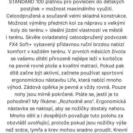
STANDARD 100 platnou pro povlečení do dětských
postýlek = možnost maximálního využití.
Celoodpružená a současně velmi skladná konstrukce.
Možnost výměny předních kol za nápravu s velkými
koly do terénu = ideální jízdní vlastnosti ve městě
i terénu. Skvěle ovladatelný celoodpružený podvozek
FX4 Soft+ vybavený přídavnou ruční brzdou nabízí
komfort v každém terénu. V prvních měsících života
se vašemu dítěti přirozeně nejlépe leží v korbičce
na pevné rovné ploše a kvalitní matraci. Pokud pak
dítě začne být aktivní, začnete používat sportovní
ergonomickou nástavbu Life, která nabízí mnoho
výhod. Zádová opěrka je pevná a vždy rovná. Pouze
nohy jsou mírně pokrčené. Ptáte se, jestli je to
pohodlné? My říkáme: „Rozhodně ano“. Ergonomická
nástavba se naklopí, aby se nožičky dostaly nahoru.
Mnoho dětí a i dospělých považuje tuto polohu za
obzvlášť uvolňující, protože pokud jsou nožičky výše
než srdce, lymfa a krev mohou snadno proudit. Krevní