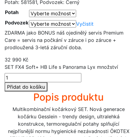
Potah: 581581, Podvozek: Černý
Potah
Podvozek
Vyčistit
ZDARMA jako BONUS náš ojedinělý servis Premium
Care = servis na počkání v záruce i po záruce +
prodloužená 3-letá záruční doba.
32 990
Kč
SET FX4 Soft+ HB Life s Panorama Lyx množství
Přidat do košíku
Popis produktu
Multikombinační kočárkový SET. Nová generace
kočárku Gesslein - trendy design, ultralehká
konstrukce, termoregulační potahy splňující
nejpřísnější normu hygienické nezávadnosti ÖKOTEX